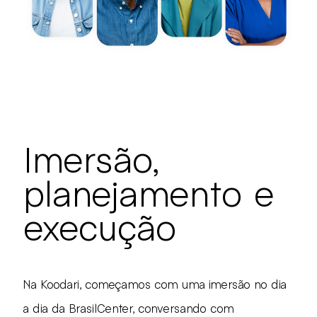
Imersão,
planejamento e
execução
Na Koodari, começamos com uma imersão no dia
a dia da BrasilCenter, conversando com