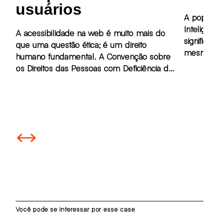
usuários
A popular
Inteligênc
A acessibilidade na web é muito mais do
significa
que uma questão ética; é um direito
mesma m
humano fundamental. A Convenção sobre
discussões sob
os Direitos das Pessoas com Deficiência da
ferrament
ONU estabelece que todas as pessoas
tarefas 
têm o direito de acesso à informação e
trabalho.
serviços disponíveis ao público.
Page 1 of 9
Você pode se interessar por esse case