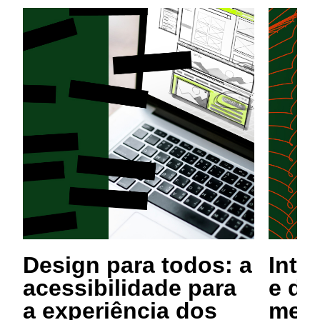
Design para todos: a
Intel
acessibilidade para
e de
a experiência dos
mesm