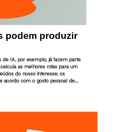
s podem produzir
de IA, por exemplo, já fazem parte
o calcula as melhores rotas para um
teúdos do nosso interesse; os
de acordo com o gosto pessoal de
que conseguem extrair texto de
 e Alexa, quando executam ações com