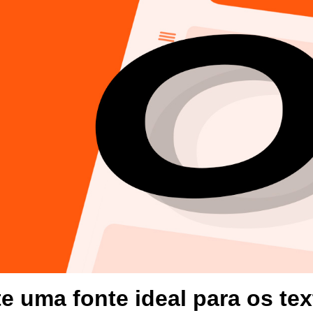
utilizar as
o
mprovaram sua
a empresa
te uma fonte ideal para os te