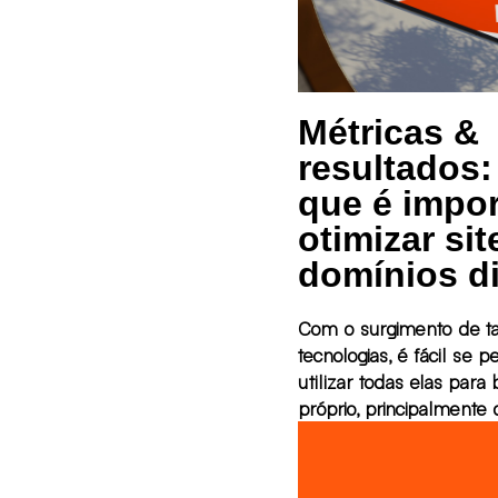
Métricas &
resultados:
que é impor
otimizar sit
domínios di
Com o surgimento de ta
tecnologias, é fácil se 
utilizar todas elas para 
próprio, principalmente
sobre a implementação
empresas. Um erro co
que está em maior evid