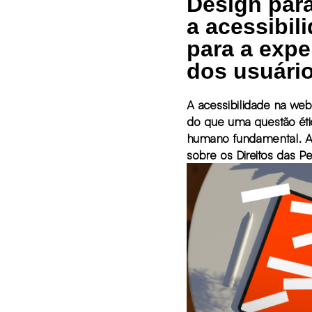
Design para
a acessibil
para a expe
dos usuári
A acessibilidade na web
do que uma questão étic
humano fundamental. A Convenção
sobre os Direitos das 
Deficiência da ONU est
todas as pessoas têm o 
acesso à informação e 
disponíveis ao público.