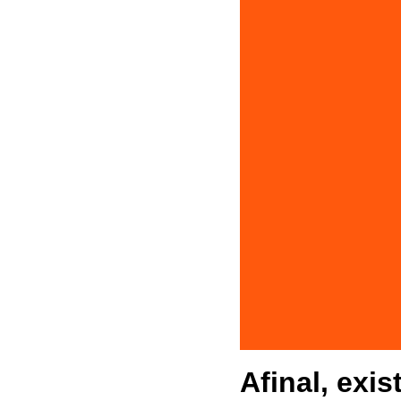
mercado e esquecer de 
ferramentas que já estã
implementadas e já co
utilidade, para que su
prospere.
Afinal, exis