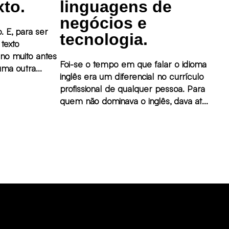
to.
linguagens de
negócios e
. E, para ser
tecnologia.
texto
o muito antes
Foi-se o tempo em que falar o idioma
uma outra
inglês era um diferencial no currículo
profissional de qualquer pessoa. Para
ui, e está em
quem não dominava o inglês, dava até
vindo a todos
um calafrio quando alguém dizia que
o que existem.
precisava fazer reunião com uma
empresa estrangeira. E sempre era
escalado para a reunião aquela pessoa
da área que falava inglês