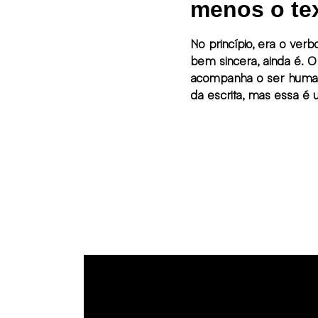
menos o tex
No princípio, era o verbo
bem sincera, ainda é. O 
acompanha o ser human
da escrita, mas essa é 
história. O fato é que ele é vivo: pulsa,
respira, se adapta, evol
todos os ambientes, ser
os tipos de comunicaçã