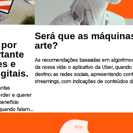
Será que as máquina
 por
arte?
tante
As recomendações baseadas em algoritmos 
es e
da nossa vida: o aplicativo da Uber, quand
gitais.
destino; as redes sociais, apresentando con
streamings, com indicações de conteúdos 
ntas
cada assinante; apps como o Google Lens, 
perder e querer
imagem; ou assistentes virtuais, como Siri
benefício
apenas um comando de voz.
 quando falamos
 dentro de
mum é focar no
ência no