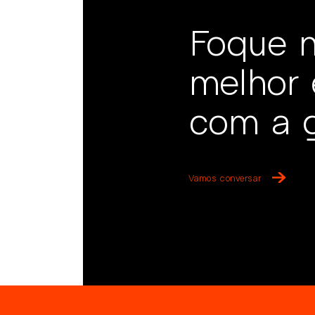
Foque n
melhor 
com a g
Vamos conversar