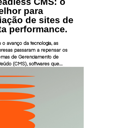
eadless CMS: o
elhor para
iação de sites de
ta performance.
o avanço da tecnologia, as
resas passaram a repensar os
temas de Gerenciamento de
eúdo (CMS), softwares que
item a criação e a edição de todo
nteúdo e layout dentro de um site,
orma rápida e ágil. Esses softwares
como objetivo central ajudar a
rolar todos os conteúdos
entes em um canal digital e
itir que pessoas de negócios
nciem estes conteúdos.