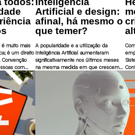
 todos:
Inteligência
H
idade
Artificial e design:
m
riência
afinal, há mesmo o
cr
os
que temer?
al
 é muito mais
A popularidade e a utilização da
Com 
a; é um direito
Inteligência Artificial aumentaram
emp
significativamente nos últimos meses
Sis
Pessoas com
na mesma medida em que crescem
Cont
abelece que
as discussões sobre a ética na
perm
direito de
utilização das ferramentas para a
o co
serviços
realização de certas tarefas em
de f
diferentes campos de trabalho.
têm 
cont
pres
perm
gere